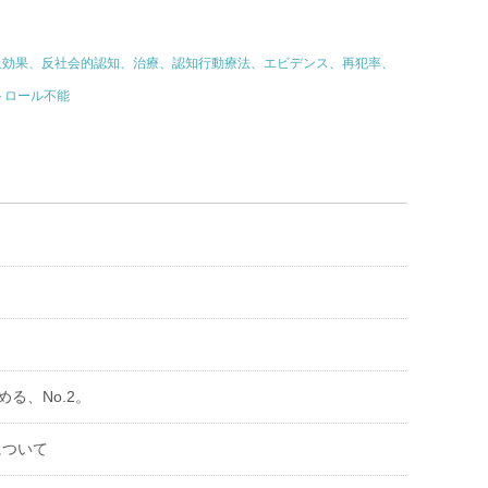
止効果、反社会的認知、治療、認知行動療法、エビデンス、再犯率、
トロール不能
る、No.2。
について