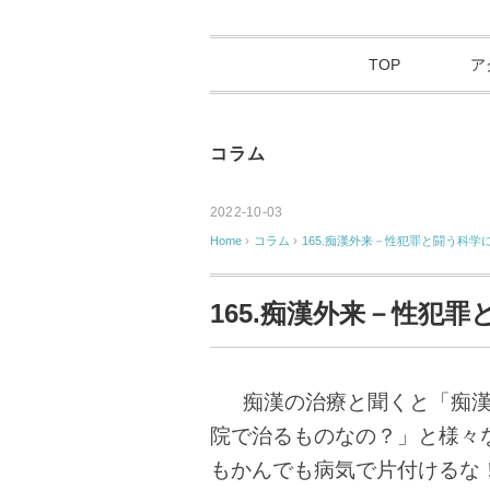
TOP
ア
コラム
2022-10-03
Home
›
コラム
›
165.痴漢外来－性犯罪と闘う科学
165.痴漢外来－性犯
痴漢の治療と聞くと「痴漢
院で治るものなの？」と様々
もかんでも病気で片付けるな