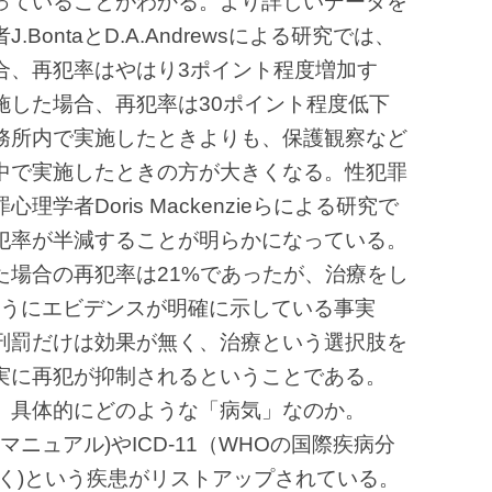
っていることがわかる。より詳しいデータを
ontaとD.A.Andrewsによる研究では、
合、再犯率はやはり3ポイント程度増加す
施した場合、再犯率は30ポイント程度低下
務所内で実施したときよりも、保護観察など
中で実施したときの方が大きくなる。性犯罪
学者Doris Mackenzieらによる研究で
犯率が半減することが明らかになっている。
た場合の再犯率は21%であったが、治療をし
ようにエビデンスが明確に示している事実
刑罰だけは効果が無く、治療という選択肢を
実に再犯が抑制されるということである。
、具体的にどのような「病気」なのか。
マニュアル)やICD-11（WHOの国際疾病分
く)という疾患がリストアップされている。