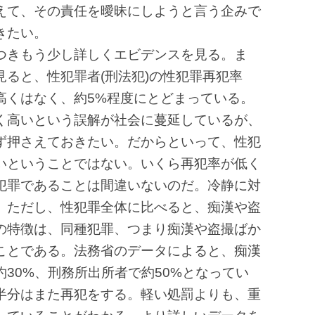
えて、その責任を曖昧にしようと言う企みで
きたい。
つきもう少し詳しくエビデンスを見る。ま
ると、性犯罪者(刑法犯)の性犯罪再犯率
高くはなく、約5%程度にとどまっている。
く高いという誤解が社会に蔓延しているが、
ず押さえておきたい。だからといって、性犯
いということではない。いくら再犯率が低く
犯罪であることは間違いないのだ。冷静に対
。ただし、性犯罪全体に比べると、痴漢や盗
の特徴は、同種犯罪、つまり痴漢や盗撮ばか
ことである。法務省のデータによると、痴漢
30%、刑務所出所者で約50%となってい
半分はまた再犯をする。軽い処罰よりも、重