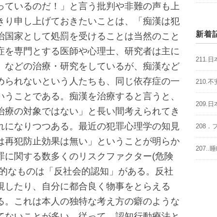
っているのだ！」と言う批判や非難の声も上
きり申し上げておきたいことは、「痴漢は犯
新着
治国家として処罰を受けることは当然のこと
症を専門とする医師や心理士、研究者は主に
211
）などの治療・研究をしているが、痴漢など
められないという人たちも、同じ依存症の一
210
いうことである。痴漢を治療すると言うと、
209
治療の対象ではない」と長い間考えられてき
れになりつつある。最近の犯罪心理学の知見
208
は再犯防止効果は無い」ということが明らか
207.
罪に関する数多くのリスクファクター(危険
表的なものは「反社会的認知」がある。反社
視したり、自分に都合良く物事をとらえる
る。これは本人の独特な考え方の癖のような
てないことが多い。従って、認知行動療法と