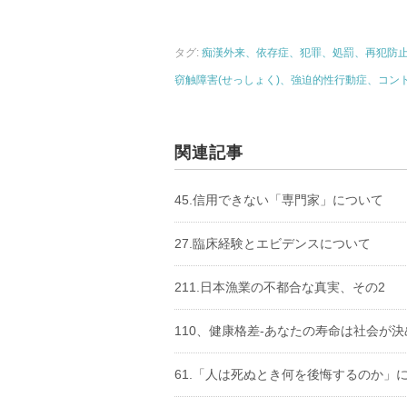
タグ:
痴漢外来、依存症、犯罪、処罰、再犯防
窃触障害(せっしょく)、強迫的性行動症、コン
関連記事
45.信用できない「専門家」について
27.臨床経験とエビデンスについて
211.日本漁業の不都合な真実、その2
110、健康格差-あなたの寿命は社会が決め
61.「人は死ぬとき何を後悔するのか」