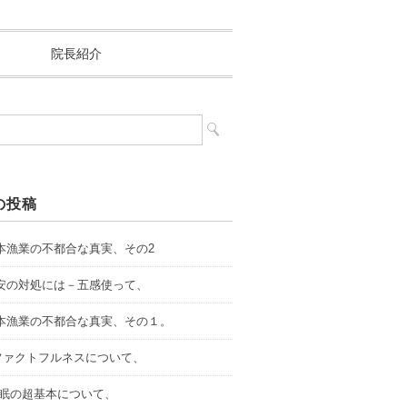
院長紹介
の投稿
.日本漁業の不都合な真実、その2
.不安の対処には－五感使って、
.日本漁業の不都合な真実、その１。
．ファクトフルネスについて、
.睡眠の超基本について、