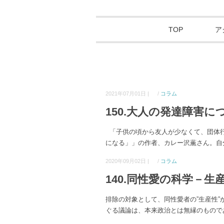
TOP
ア
2021年07月01日 |
/
コラム
150.大人の発達障害に
「子供の頃から友人が少なくて、団体行
になる」」の作者、カレー沢薫さん。自
2020年09月02日 |
/
コラム
140.同性愛の科学－
排除の対象として、同性愛者の”生産性
ぐる議論は、本来政治とは無縁のもので