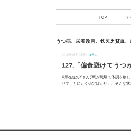
TOP
ア
うつ病、栄養改善、鉄欠乏貧血、
2019年08月03日 |
コラム
127.「偏食避けてう
X県在住のYさん(38)が職場で体調を
りで、とにかく否定ばかり」。そんな状