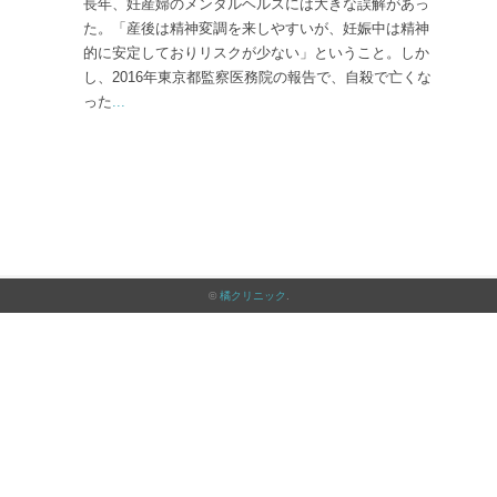
長年、妊産婦のメンタルヘルスには大きな誤解があっ
た。「産後は精神変調を来しやすいが、妊娠中は精神
的に安定しておりリスクが少ない」ということ。しか
し、2016年東京都監察医務院の報告で、自殺で亡くな
った
...
©
橘クリニック
.