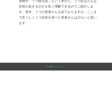
先崎学「うつ病九段」という本から、うつ症はどんな
症状が起きるのかを良く理解できるのでご紹介しま
す。長年、うつの患者さんを診ておりますが、ここま
で生々しくうつ症状を述べた患者さんは少ないと思い
ます。
...
©
橘クリニック
.