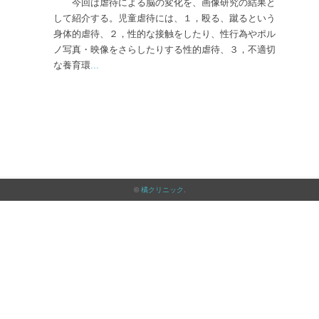
今回は虐待による脳の変化を、画像研究の結果と
して紹介する。児童虐待には、１，殴る、蹴るという
身体的虐待、２，性的な接触をしたり、性行為やポル
ノ写真・映像をさらしたりする性的虐待、３，不適切
な養育環
...
©
橘クリニック
.