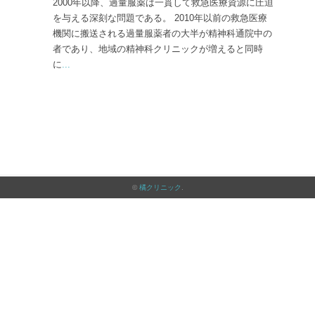
2000年以降、過量服薬は一貫して救急医療資源に圧迫
を与える深刻な問題である。 2010年以前の救急医療
機関に搬送される過量服薬者の大半が精神科通院中の
者であり、地域の精神科クリニックが増えると同時
に
...
©
橘クリニック
.