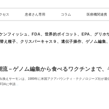
クセス
患者さん専用
コラム
医療機関連携
ケンフィッシュ、FDA、世界的ボイコット、EPA、グリホ
み替え種子、クリスパーキャス９、遺伝子操作、ゲノム編集
新潮流－ゲノム編集から食べるワクチンまで、
換えサーモンは、1989年に米国アクアバウンティ・テクノロジーズ社が遺
FDAに申請
...