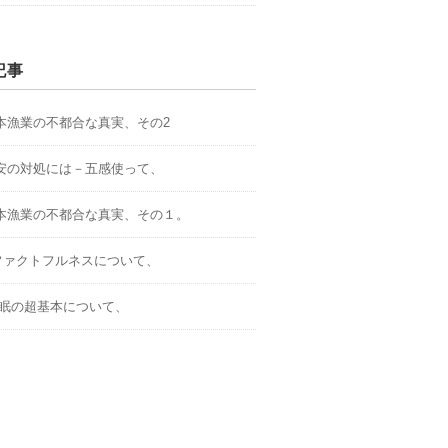
記事
.日本漁業の不都合な真実、その2
.不安の対処には－五感使って、
.日本漁業の不都合な真実、その１。
．ファクトフルネスについて、
.睡眠の超基本について、