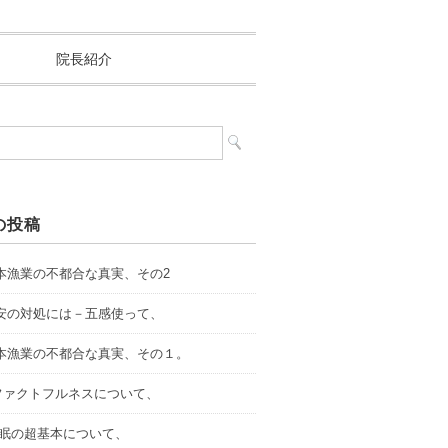
院長紹介
の投稿
.日本漁業の不都合な真実、その2
.不安の対処には－五感使って、
.日本漁業の不都合な真実、その１。
．ファクトフルネスについて、
.睡眠の超基本について、