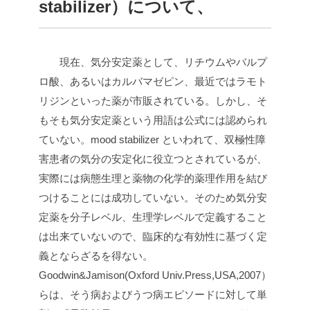
stabilizer）について、
現在、気分安定薬として、リチウムやバルプ
ロ酸、あるいはカルバマゼピン、最近ではラモト
リジンといった薬が市販されている。しかし、そ
もそも気分安定薬という用語は公式には認められ
ていない。mood stabilizer といわれて、双極性障
害患者の気分の安定化に役立つとされているが、
実際には病態生理と薬物の化学的薬理作用を結び
つけることには成功していない。そのため気分安
定薬を分子レベル、生理学レベルで定義すること
は出来ていないので、臨床的な有効性に基づく定
義とならざるを得ない。
Goodwin&Jamison(Oxford Univ.Press,USA,2007）
らは、そう病およびうつ病エピソードに対して単