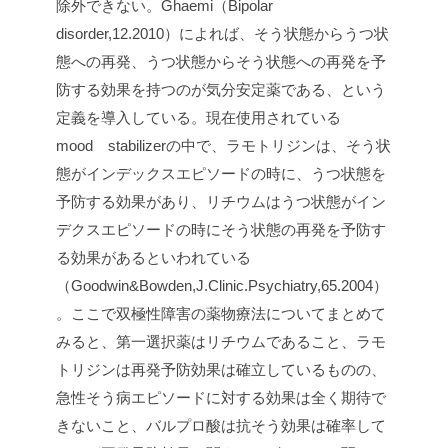
除外できない。Ghaemi（Bipolar
disorder,12.2010）によれば、そう状態からうつ状
態への再発、うつ状態からそう状態への再発を予
防する効果を持つのが気分安定薬である、という
定義を導入している。現在使用されている
mood stabilizerの中で、ラモトリジンは、そう状
態がインデックスエピソードの時に、うつ状態を
予防する効果があり、リチウムはうつ状態がイン
デクスエピソードの時にそう状態の再発を予防す
る効果があるといわれている
（Goodwin&Bowden,J.Clinic.Psychiatry,65.2004）
。ここで双極性障害の薬物療法についてまとめて
みると、第一選択薬はリチウムであること、ラモ
トリジンは再発予防効果は確立しているものの、
急性そう病エピソードに対する効果は全く期待で
きないこと、バルプロ酸は抗そう効果は確率して