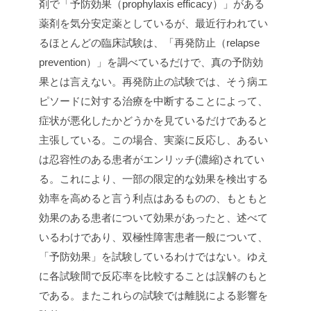
剤で「予防効果（prophylaxis efficacy）」がある
薬剤を気分安定薬としているが、最近行われてい
るほとんどの臨床試験は、「再発防止（relapse
prevention）」を調べているだけで、真の予防効
果とは言えない。再発防止の試験では、そう病エ
ピソードに対する治療を中断することによって、
症状が悪化したかどうかを見ているだけであると
主張している。この場合、実薬に反応し、あるい
は忍容性のある患者がエンリッチ(濃縮)されてい
る。これにより、一部の限定的な効果を検出する
効率を高めると言う利点はあるものの、もともと
効果のある患者について効果があったと、述べて
いるわけであり、双極性障害患者一般について、
「予防効果」を試験しているわけではない。ゆえ
に各試験間で反応率を比較することは誤解のもと
である。またこれらの試験では離脱による影響を