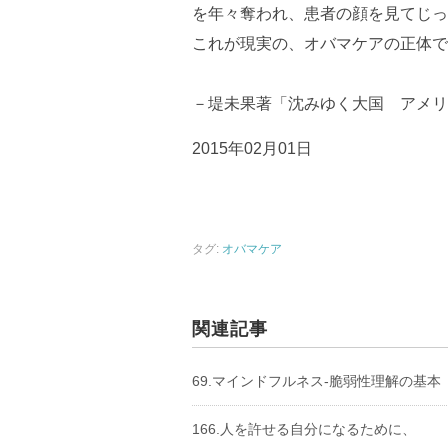
を年々奪われ、患者の顔を見てじっ
これが現実の、オバマケアの正体で
－堤未果著「沈みゆく大国 アメリ
2015年02月01日
タグ:
オバマケア
関連記事
69.マインドフルネス-脆弱性理解の基本
166.人を許せる自分になるために、