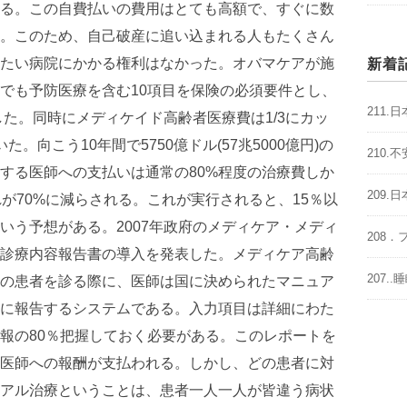
る。この自費払いの費用はとても高額で、すぐに数
。このため、自己破産に追い込まれる人もたくさん
たい病院にかかる権利はなかった。オバマケアが施
新着
でも予防医療を含む10項目を保険の必須要件とし、
211
した。同時にメディケイド高齢者医療費は1/3にカッ
。向こう10年間で5750億ドル(57兆5000億円)の
210
する医師への支払いは通常の80%程度の治療費しか
209
が70%に減らされる。これが実行されると、15％以
いう予想がある。2007年政府のメディケア・メディ
208
診療内容報告書の導入を発表した。メディケア高齢
207.
の患者を診る際に、医師は国に決められたマニュア
に報告するシステムである。入力項目は詳細にわた
報の80％把握しておく必要がある。このレポートを
医師への報酬が支払われる。しかし、どの患者に対
アル治療ということは、患者一人一人が皆違う病状