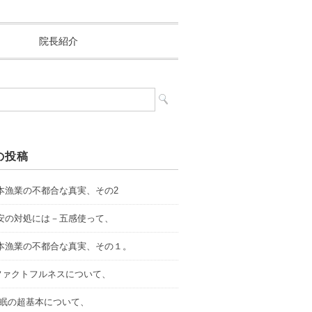
院長紹介
の投稿
.日本漁業の不都合な真実、その2
.不安の対処には－五感使って、
.日本漁業の不都合な真実、その１。
．ファクトフルネスについて、
.睡眠の超基本について、