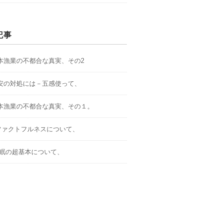
記事
.日本漁業の不都合な真実、その2
.不安の対処には－五感使って、
.日本漁業の不都合な真実、その１。
．ファクトフルネスについて、
.睡眠の超基本について、