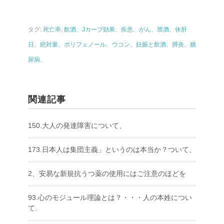
タグ:
死亡率
,
飲酒、Jカーブ効果、疾患、がん、禁酒、休肝
日、絶対量、ポリフェノール、ウコン、妊娠と飲酒、膵炎、糖
尿病、
関連記事
150.大人の発達障害について、
173.日本人は集団主義」というのは本当か？ついて、
2、安易な新規抗うつ薬の使用にはご注意のほどを
93.心のモジュール理論とは？・・・人の本姓につい
て.