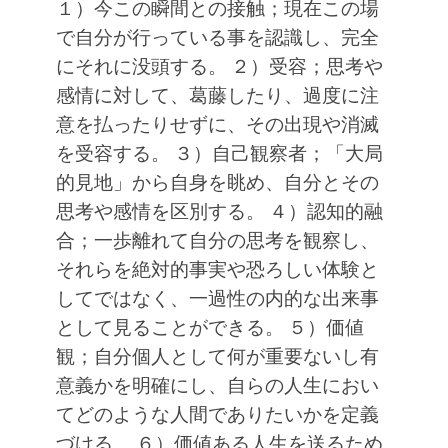
１）今この瞬間との接触；現在この場
で自分が行っている事を認識し、完全
にそれに没頭する。
２）受容；思考や
感情に対して、葛藤したり、過度に注
意を払ったりせずに、その出現や消滅
を受容する。
３）自己観察者；「大局
的見地」から自身を眺め、自分とその
思考や感情を区別する。
４）認知的融
合；一歩離れて自分の思考を観察し、
それらを絶対的事実や恐ろしい体験と
してではなく、一過性の内的な出来事
として見ることができる。
５）価値
観；自分個人として何が重要ないし有
意義かを明確にし、自らの人生におい
てどのような人間でありたいかを定義
づける。
６）価値ある人生を送るため