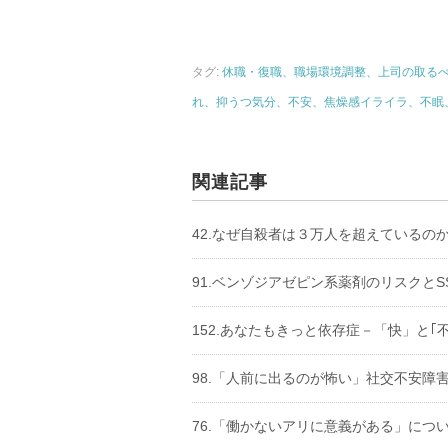
タグ:
休職・復職、職場環境調整、上司の取る
れ、抑うつ気分、不安、焦燥感イライラ、不眠
関連記事
42.なぜ自殺者は３万人を超えているの
91.ベンゾジアゼピン系薬剤のリスクとS
152.あなたもきっと依存症－「快」と｢
98.「人前に出るのが怖い」社交不安障
76.「働かないアリに意義がある」につ