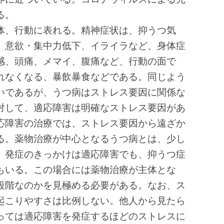
る。
体、行動に表れる。精神症状は、抑うつ気
、意欲・集中力低下、イライラなど、身体症
感、頭痛、メマイ、腹痛など、行動の面で
れなくなる、暴飲暴食などである。同じよう
いであるが、うつ病はストレス要因に関係な
対して、適応障害は明確なストレス要因があ
応障害の治療では、ストレス要因から遠ざか
る。薬物治療が中心となるうつ病とは、少し
、発症のきっかけは適応障害でも、抑うつ症
もいる。この場合には薬物治療が主体とな
段階なのかを見極める必要がある。なお、ス
起こりやすさは比例しない。他人から見たら
っては適応障害を発症するほどのストレスに