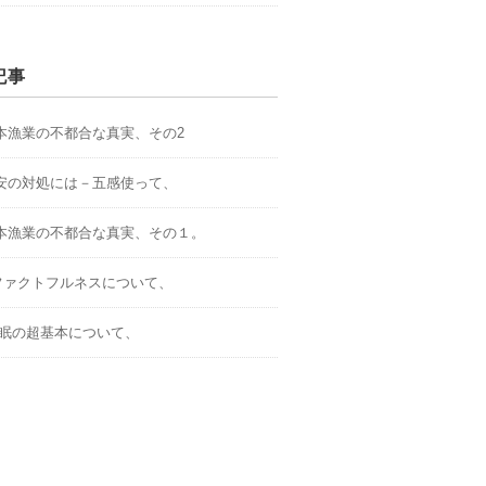
記事
.日本漁業の不都合な真実、その2
.不安の対処には－五感使って、
.日本漁業の不都合な真実、その１。
．ファクトフルネスについて、
.睡眠の超基本について、