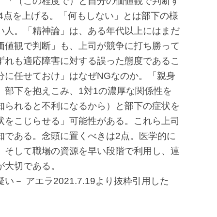
」「（この程度で）と自分の価値観で判断す
 4点を上げる。「何もしない」とは部下の様
い人。「精神論」は、ある年代以上にはまだ
価値観で判断」も、上司が競争に打ち勝って
ずれも適応障害に対する誤った態度であるこ
分に任せておけ」はなぜNGなのか。「親身
、部下を抱えこみ、1対1の濃厚な関係性を
知られると不利になるから）と部下の症状を
状をこじらせる」可能性がある。これら上司
知である。念頭に置くべきは2点。医学的に
、そして職場の資源を早い段階で利用し、連
が大切である。
－ アエラ2021.7.19より抜粋引用した