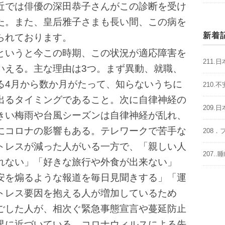
近では俳優の深田恭子さんがこの診断を受け
た。また、皇后雅子さまも長い間、この病を
新着
られております。
というと今この時期、この状況が適応障害を
211
いえる。主な理由は3つ。まず異動、就職、
る4月から数か月がたって、知らないうちに
210
出るタイミングであること。次に自律神経の
209
きい梅雨や台風シーズンは自律神経が乱れ、
にコロナの影響もある。テレワークで苦手な
208
トレスが減った人がいる一方で、「親しい人
207.
れない」「好きな旅行や外食が出来ない」
安を煽るような報道を毎日見聞きする」「運
トレス要因を抱える人が増加しているため
ごした人が、相次ぐ緊急事態宣言や蔓延防止
界に近づいている。コロナウィルスによる先