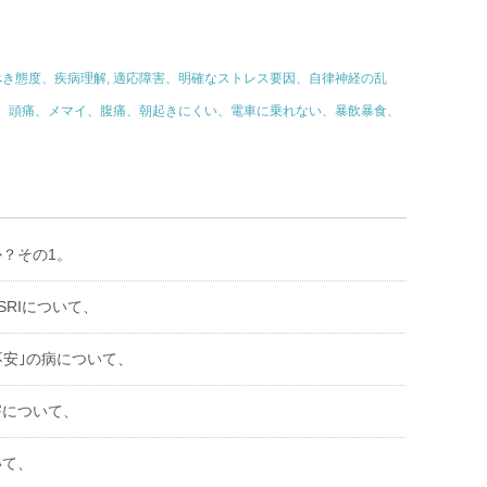
べき態度、疾病理解
,
適応障害、明確なストレス要因、自律神経の乱
、頭痛、メマイ、腹痛、朝起きにくい、電車に乗れない、暴飲暴食、
か？その1。
SRIについて、
不安｣の病について、
害について、
いて、