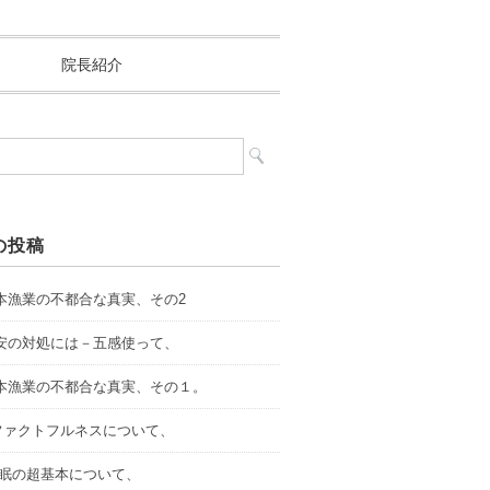
院長紹介
の投稿
.日本漁業の不都合な真実、その2
.不安の対処には－五感使って、
.日本漁業の不都合な真実、その１。
．ファクトフルネスについて、
.睡眠の超基本について、