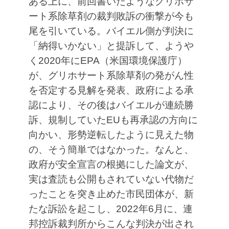
ある上に、前回書いたようなグリホサ
ート系除草剤の裁判敗訴の衝撃が今も
尾を引いている。バイエル側が判決に
「納得いかない」と提訴して、ようや
く2020年にEPA（米国環境保護庁）
が、グリホサート系除草剤の発がん性
を否定する見解を発表、政府による承
認により、その後はバイエルが連続勝
訴、規制していたEUも再承認の方向に
向かい、形勢逆転したように見えた物
の、そう簡単ではなかった。なんと、
政府が安全宣言の根拠にした論文が、
実は査読も公開もされていない代物だ
ったことを突き止めた市民団体が、新
たな訴訟を起こし、2022年6月に、連
邦控訴裁判所からこんな判決が出され