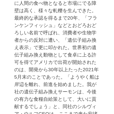
に人間の食べ物となると市場にでる障
壁は高く、様々な軋轢を生んできた。
最終的な承認を得るまで20年、「フラ
ンケンフィッシュ」などとおどろおど
ろしい名前で呼ばれ、消費者や生物学
者からの反対に遭い、「遺伝子組み換
え表示」で更に叩かれた。世界初の遺
伝子組み換え動物として食卓に上る許
可を得てアメリカで出荷が開始された
のは、開発から30年以上たった2021年
5月末のことであった。「ようやく船は
岸辺を離れ、前進を始めました。我が
社の遺伝子組み換えサーモンは、今後
の有力な食糧自給策として、大いに貢
献するでしょう」と、同社のシルヴィ
ア・ウルフCEOは、ここまで来た安堵