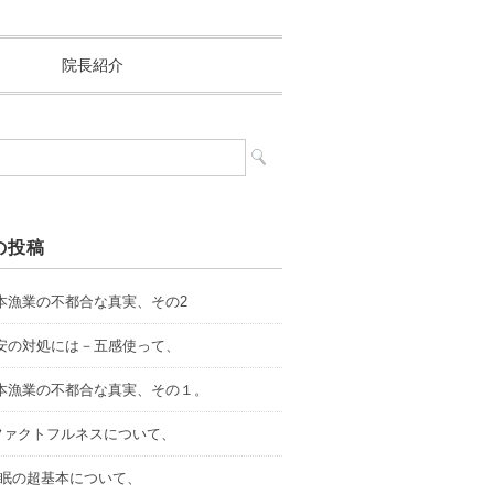
院長紹介
の投稿
.日本漁業の不都合な真実、その2
.不安の対処には－五感使って、
.日本漁業の不都合な真実、その１。
．ファクトフルネスについて、
.睡眠の超基本について、