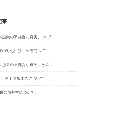
記事
.日本漁業の不都合な真実、その2
.不安の対処には－五感使って、
.日本漁業の不都合な真実、その１。
．ファクトフルネスについて、
.睡眠の超基本について、