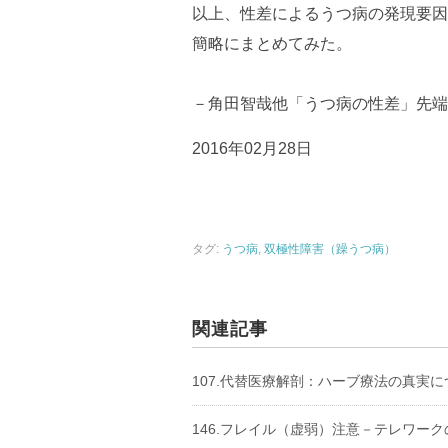
以上、性差によるうつ病の発現要因
簡略にまとめてみた。
－角田智哉他「うつ病の性差」先端医学社V
2016年02月28日
タグ:
うつ病
,
双極性障害（躁うつ病）
関連記事
107.代替医療解剖：ハーブ療法の真実
146.フレイル（虚弱）注意－テレワーク