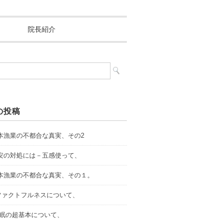
院長紹介
の投稿
.日本漁業の不都合な真実、その2
.不安の対処には－五感使って、
.日本漁業の不都合な真実、その１。
．ファクトフルネスについて、
.睡眠の超基本について、