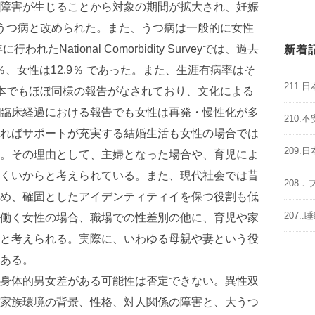
障害が生じることから対象の期間が拡大され、妊娠
うつ病と改められた。また、うつ病は一般的に女性
たNational Comorbidity Surveyでは、過去
新着
％、女性は12.9％ であった。また、生涯有病率はそ
211
本でもほぼ同様の報告がなされており、文化による
臨床経過における報告でも女性は再発・慢性化が多
210
ればサポートが充実する結婚生活も女性の場合では
209
。その理由として、主婦となった場合や、育児によ
くいからと考えられている。また、現代社会では昔
208
め、確固としたアイデンティティイを保つ役割も低
207.
働く女性の場合、職場での性差別の他に、育児や家
と考えられる。実際に、いわゆる母親や妻という役
ある。
身体的男女差がある可能性は否定できない。異性双
家族環境の背景、性格、対人関係の障害と、大うつ