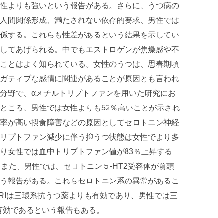
性よりも強いという報告がある。さらに、うつ病の
人間関係形成、満たされない依存的要求、男性では
係する。これらも性差があるという結果を示してい
してあげられる。中でもエストロゲンが焦燥感や不
ことはよく知られている。女性のうつは、思春期頃
ガティブな感情に関連があることが原因とも言われ
の分野で、αメチルトリプトファンを用いた研究にお
ところ、男性では女性よりも52％高いことが示され
率が高い摂食障害などの原因としてセロトニン神経
リプトファン減少に伴う抑うつ状態は女性でより多
り女性では血中トリプトファン値が83％上昇する
また、男性では、セロトニン５-HT2受容体が前頭
う報告がある。これらセロトニン系の異常があるこ
NRIは三環系抗うつ薬よりも有効であり、男性では三
も有効であるという報告もある。