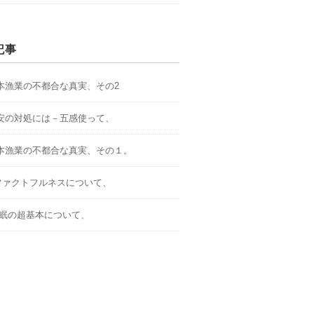
記事
.日本漁業の不都合な真実、その2
.不安の対処には－五感使って、
.日本漁業の不都合な真実、その１。
．ファクトフルネスについて、
.睡眠の超基本について、