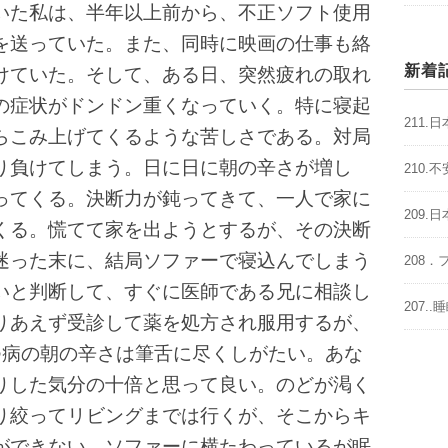
た私は、半年以上前から、不正ソフト使用
を送っていた。また、同時に映画の仕事も絡
新着
けていた。そして、ある日、突然疲れの取れ
の症状がドンドン重くなっていく。特に寝起
211
らこみ上げてくるような苦しさである。対局
り負けてしまう。日に日に朝の辛さが増し
210
ってくる。決断力が鈍ってきて、一人で家に
209
くる。慌てて家を出ようとするが、その決断
迷った末に、結局ソファーで寝込んでしまう
208
いと判断して、すぐに医師である兄に相談し
207.
りあえず受診して薬を処方され服用するが、
つ病の朝の辛さは筆舌に尽くしがたい。あな
りした気分の十倍と思って良い。のどが渇く
り絞ってリビングまでは行くが、そこからキ
ができない。ソファーに横たわっているが眠