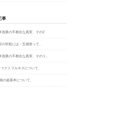
記事
.日本漁業の不都合な真実、その2
.不安の対処には－五感使って、
.日本漁業の不都合な真実、その１。
．ファクトフルネスについて、
.睡眠の超基本について、