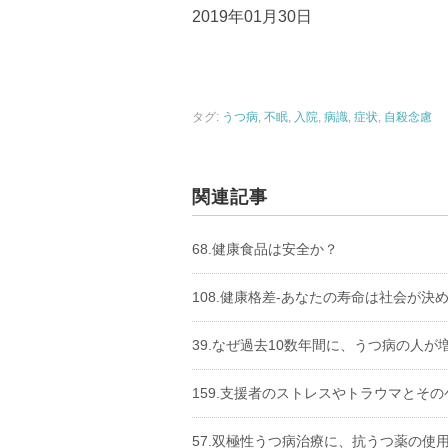
2019年01月30日
タグ:
うつ病
,
不眠
,
入院
,
病識
,
症状
,
自殺念慮
関連記事
68.健康食品は安全か？
108.健康格差-あなたの寿命は社会が決め
39.なぜ過去10数年間に、うつ病の人が
159.支援者のストレスやトラウマとその
57.双極性うつ病治療に、抗うつ薬の使