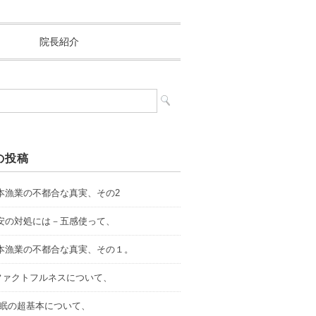
院長紹介
の投稿
.日本漁業の不都合な真実、その2
.不安の対処には－五感使って、
.日本漁業の不都合な真実、その１。
．ファクトフルネスについて、
.睡眠の超基本について、