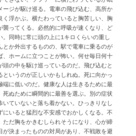
メージが駆け巡る。電車の飛び込む、高所か
良く浮かぶ。横たわっていると胸苦しい、胸
が襲ってくる。必然的に呼吸が速くなり、ど
い。同時に常に頭の上に1キロくらいの重し
んとか外出するものの、駅で電車に乗るのが
ば、ホームに立つことが怖い。何せ毎日何十
が頭の中を駆け巡っているのだ。飛び込むと
るというのが正しいかもしれぬ。死に向かっ
極端に低いのだ。健康な人は生きるために最
、死ぬために瞬間的に最善を選ぶ。別の症状
歩いていないと落ち着かない。ひっきりなし
ずにいると猛烈な不安感でおかしくなる。不
、ただ胸をかきむしられそうになり、心が締
日が決まったものの対局があり、不戦敗を避